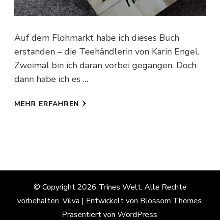
Auf dem Flohmarkt habe ich dieses Buch
erstanden – die Teehändlerin von Karin Engel.
Zweimal bin ich daran vorbei gegangen. Doch
dann habe ich es …
MEHR ERFAHREN
© Copyright 2026
Trines Welt
. Alle Rechte
vorbehalten.
Vilva | Entwickelt von
Blossom Themes
.
Präsentiert von
WordPress
.